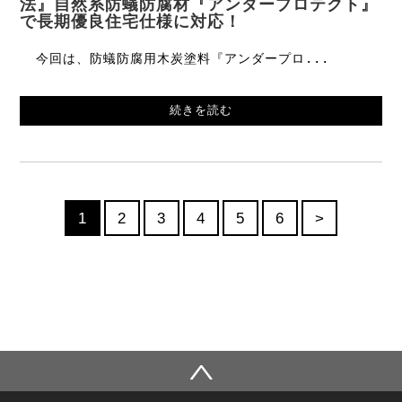
法』自然系防蟻防腐材『アンダープロテクト』
で長期優良住宅仕様に対応！
今回は、防蟻防腐用木炭塗料『アンダープロ...
続きを読む
1
2
3
4
5
6
>