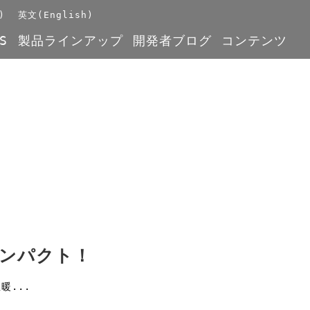
)
英文(English)
S
製品ラインアップ
開発者ブログ
コンテンツ
ンパクト！
暖...